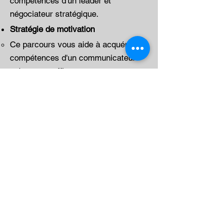
compétences d'un leader et
négociateur stratégique.​
Stratégie de motivation
Ce parcours vous aide à acquérir les
compétences d'un communicateur
puissant et efficace.​
Persuasion influente
Ce parcours vous aide à acquérir les
compétences d'un communicateur et
leader persuasif.​
Humour captivant
Ce parcours vous aide à acquérir les
compétences d'un orateur
humoristique et captivant.​
Communication visionnaire​
Ce parcours vous aide à acquérir les