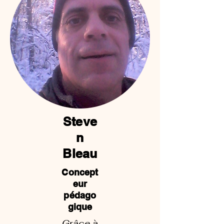
Steve
n
Bleau
Concept
eur
pédago
gique
Grâce à