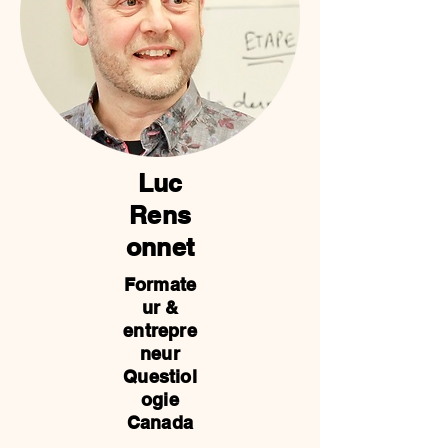
Luc
Rens
onnet
Formate
ur &
entrepre
neur
Questiol
ogie
Canada