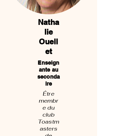
Natha
lie
Ouell
et
Enseign
ante au
seconda
ire
Être
membr
e du
club
Toastm
asters
de