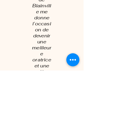
Blainvill
e me
donne
l’occasi
on de
devenir
une
meilleur
e
oratrice
et une
meilleur
e
leader.
Il y a
toujour
s place
à
s’améli